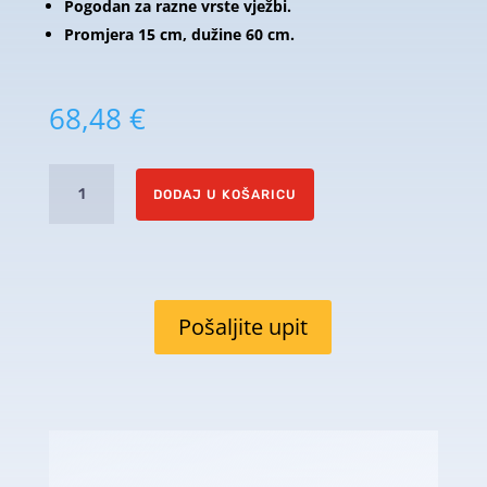
Pogodan za razne vrste vježbi.
Promjera 15 cm, dužine 60 cm.
68,48
€
Valjak
DODAJ U KOŠARICU
55
količina
Pošaljite upit