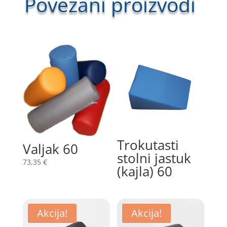
Povezani proizvodi
Povezani proizvodi
Trokutasti
Valjak 60
stolni jastuk
73,35
€
(kajla) 60
Akcija!
Akcija!