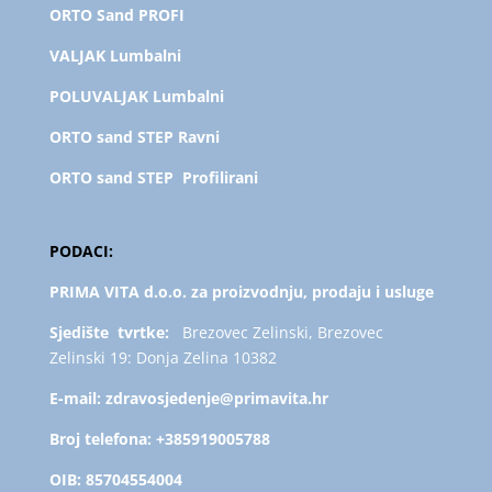
ORTO Sand PROFI
VALJAK Lumbalni
POLUVALJAK L
umbalni
ORTO sand STEP Ravni
ORTO sand STEP Profilirani
PODACI:
PRIMA VITA d.o.o. za proizvodnju, prodaju i usluge
Sjedište tvrtke:
Brezovec Zelinski, Brezovec
Zelinski 19: Donja Zelina 10382
E-mail:
zdravosjedenje@primavita.hr
Broj telefona:
+385919005788
OIB:
85704554004