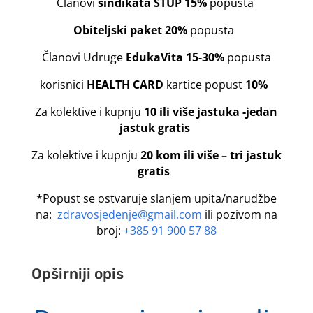
Članovi
sindikata STUP 15%
popusta
Obiteljski paket 20%
popusta
Članovi Udruge
EdukaVita 15-30%
popusta
korisnici
HEALTH CARD
kartice popust
10%
Za kolektive i kupnju
10 ili više jastuka -jedan
jastuk gratis
Za kolektive i kupnju
20 kom ili više – tri jastuk
gratis
*Popust se ostvaruje slanjem upita/narudžbe
na:
zdravosjedenje@gmail.com
ili pozivom na
broj:
+385 91 900 57 88
Opširniji opis