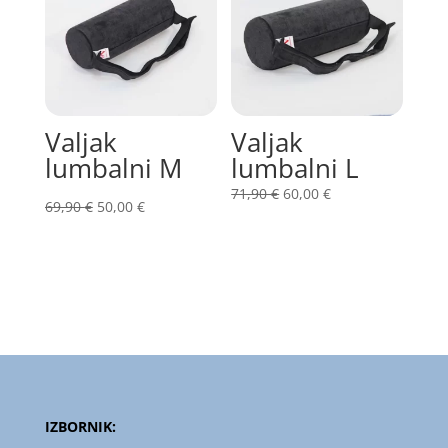
Valjak
Valjak
lumbalni M
lumbalni L
Izvorna
Trenutna
71,90
€
60,00
€
Izvorna
Trenutna
69,90
€
50,00
€
cijena
cijena
cijena
cijena
bila
je:
bila
je:
je:
60,00 €.
je:
50,00 €.
71,90 €.
69,90 €.
IZBORNIK: