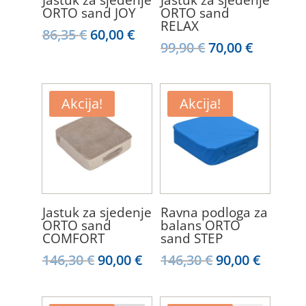
ORTO sand JOY
ORTO sand
RELAX
Izvorna
Trenutna
86,35
€
60,00
€
Izvorna
Trenut
99,90
€
70,00
€
cijena
cijena
cijena
cijena
bila
je:
bila
je:
je:
60,00 €.
je:
70,00 €.
Akcija!
Akcija!
86,35 €.
99,90 €.
Jastuk za sjedenje
Ravna podloga za
ORTO sand
balans ORTO
COMFORT
sand STEP
Izvorna
Trenutna
Izvorna
Trenu
146,30
€
90,00
€
146,30
€
90,00
€
cijena
cijena
cijena
cijena
bila
je:
bila
je: