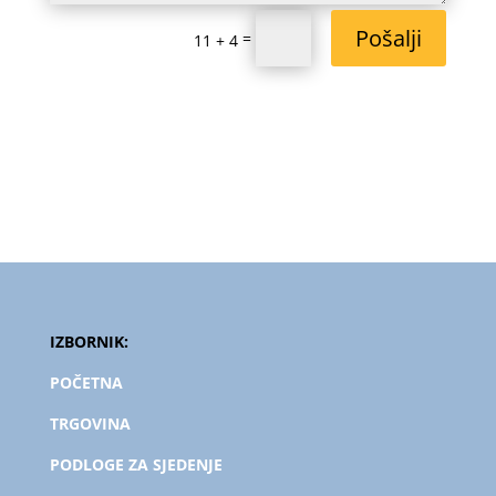
Pošalji
=
11 + 4
IZBORNIK:
POČETNA
TRGOVINA
PODLOGE ZA SJEDENJE