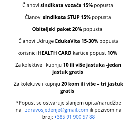
Članovi
sindikata vozača
15%
popusta
Članovi
sindikata STUP 15%
popusta
Obiteljski paket 20%
popusta
Članovi Udruge
EdukaVita 15-30%
popusta
korisnici
HEALTH CARD
kartice popust
10%
Za kolektive i kupnju
10 ili više jastuka -jedan
jastuk gratis
Za kolektive i kupnju
20 kom ili više – tri jastuk
gratis
*Popust se ostvaruje slanjem upita/narudžbe
na:
zdravosjedenje@gmail.com
ili pozivom na
broj:
+385 91 900 57 88