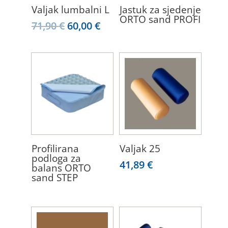
Valjak lumbalni L
Jastuk za sjedenje
ORTO sand PROFI
Izvorna
Trenutna
71,90
€
60,00
€
cijena
cijena
bila
je:
je:
60,00 €.
71,90 €.
Profilirana
Valjak 25
podloga za
41,89
€
balans ORTO
sand STEP