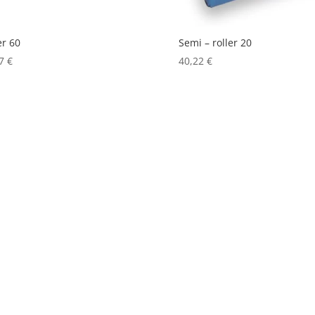
er 60
Semi – roller 20
97
€
40,22
€