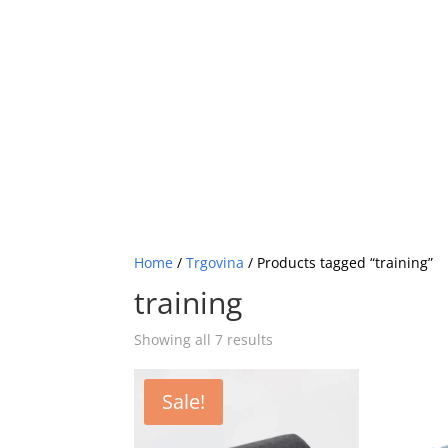
HOME
ABOU
Home
/
Trgovina
/ Products tagged “training”
training
Showing all 7 results
Sale!