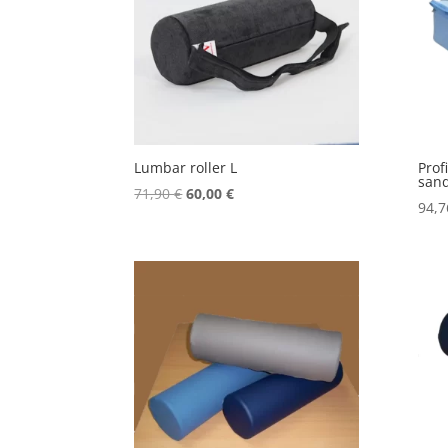
Lumbar roller L
Prof
san
Original
Current
71,90
€
60,00
€
94,
price
price
was:
is:
71,90 €.
60,00 €.