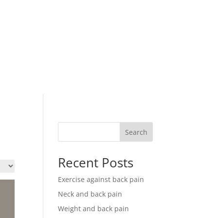
Nazovite nas:
ta.hr
+385 91 900 5788
HRVATSKI
Search
Recent Posts
Exercise against back pain
Neck and back pain
Weight and back pain