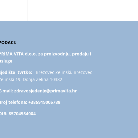
PODACI:
PRIMA VITA d.o.o. za proizvodnju, prodaju i
usluge
Sjedište tvrtke:
Brezovec Zelinski, Brezovec
Zelinski 19: Donja Zelina 10382
E-mail:
zdravosjedenje@primavita.hr
Broj telefona:
+385919005788
OIB:
85704554004