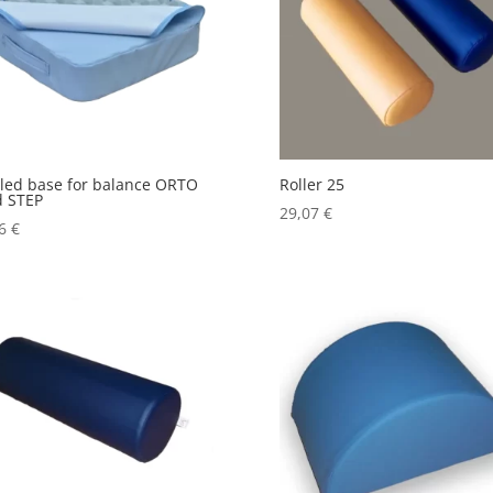
iled base for balance ORTO
Roller 25
d STEP
29,07
€
76
€