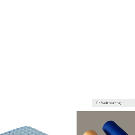
Pošaljite upit:
zdravosjedenje@primavi
T
SHOP
INFORMATION
USEFUL
CONTACT