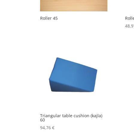
Roller 45
Roll
48,
Triangular table cushion (kajla)
60
94,76
€