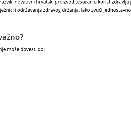
azvili inovativni hrvatski proizvod testiran u korist zdravl
ježnici i održavanja zdravog držanja. Iako zvuči jednostavno,
 važno?
enje može dovesti do: