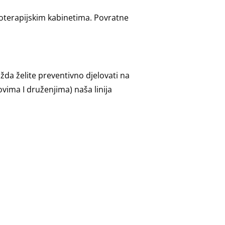
zioterapijskim kabinetima. Povratne
žda želite preventivno djelovati na
ovima I druženjima) naša linija