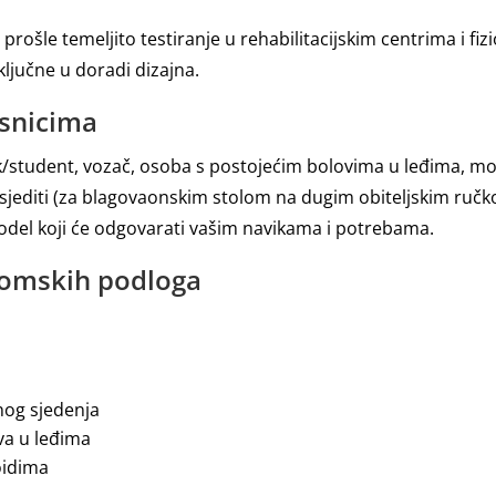
prošle temeljito testiranje u rehabilitacijskim centrima i fi
ključne u doradi dizajna.
isnicima
nik/student, vozač, osoba s postojećim bolovima u leđima, mo
o sjediti (za blagovaonskim stolom na dugim obiteljskim ručk
el koji će odgovarati vašim navikama i potrebama.
nomskih podloga
nog sjedenja
va u leđima
oidima