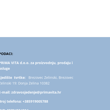
PODACI:
PRIMA VITA d.o.o. za proizvodnju, prodaju i
usluge
Sjedište tvrtke:
Brezovec Zelinski, Brezovec
Zelinski 19: Donja Zelina 10382
E-mail:
zdravosjedenje@primavita.hr
Broj telefona:
+385919005788