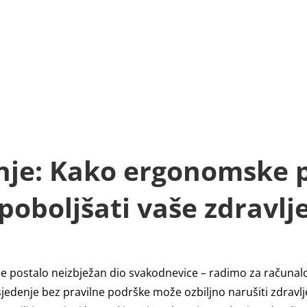
Pošaljite upit:
zdravosjedenje@primavi
IZVODI
INFORMACIJE
BLOG
nje: Kako ergonomske
poboljšati vaše zdravlj
je postalo neizbježan dio svakodnevice – radimo za račun
jedenje bez pravilne podrške može ozbiljno narušiti zdravlje 