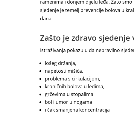
ramenima i donjem dijelu leđa. Zato smo r
sjedenje je temelj prevencije bolova u kral
dana.
Zašto je zdravo sjedenje
Istraživanja pokazuju da nepravilno sjed
lošeg držanja,
napetosti mišića,
problema s cirkulacijom,
kroničnih bolova u leđima,
grčevima u stopalima
bol i umor u nogama
i čak smanjena koncentracija