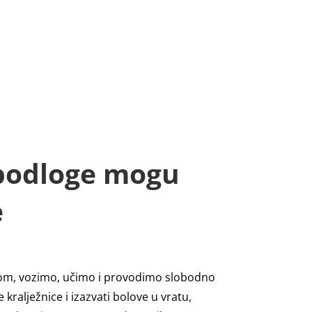
Nazovite nas:
ta.hr
+385 91 900 5788
KONTAKT
ENGLISH
 podloge mogu
e
alom, vozimo, učimo i provodimo slobodno
kralježnice i izazvati bolove u vratu,