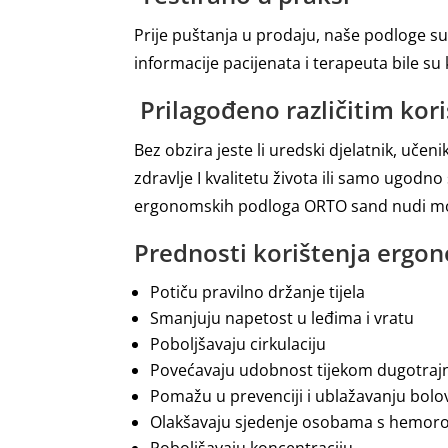
Prije puštanja u prodaju, naše podloge su 
informacije pacijenata i terapeuta bile su 
Prilagođeno različitim kor
Bez obzira jeste li uredski djelatnik, uče
zdravlje I kvalitetu života ili samo ugodn
ergonomskih podloga ORTO sand nudi mod
Prednosti korištenja ergo
Potiču pravilno držanje tijela
Smanjuju napetost u leđima i vratu
Poboljšavaju cirkulaciju
Povećavaju udobnost tijekom dugotraj
Pomažu u prevenciji i ublažavanju bolo
Olakšavaju sjedenje osobama s hemor
Poboljšavaju koncentraciju