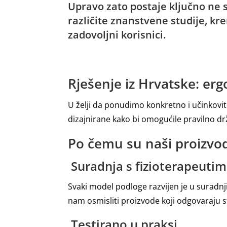
Upravo zato postaje ključno ne 
različite znanstvene studije, kre
zadovoljni korisnici.
Rješenje iz Hrvatske: er
U želji da ponudimo konkretno i učinkovi
dizajnirane kako bi omogućile pravilno drža
Po čemu su naši proizvod
Suradnja s fizioterapeuti
Svaki model podloge razvijen je u suradnji
nam osmisliti proizvode koji odgovaraju 
Testirano u praksi