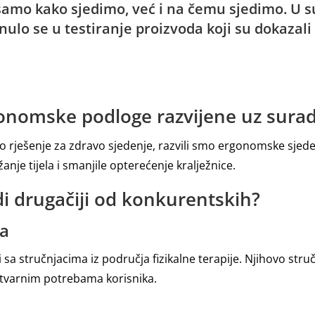
samo kako sjedimo, već i na čemu sjedimo. U s
nulo se u testiranje proizvoda koji su dokazali 
gonomske podloge razvijene uz surad
to rješenje za zdravo sjedenje, razvili smo ergonomske sjed
nje tijela i smanjile opterećenje kralježnice.
i drugačiji od konkurentskih?
ma
 sa stručnjacima iz područja fizikalne terapije. Njihovo stru
stvarnim potrebama korisnika.