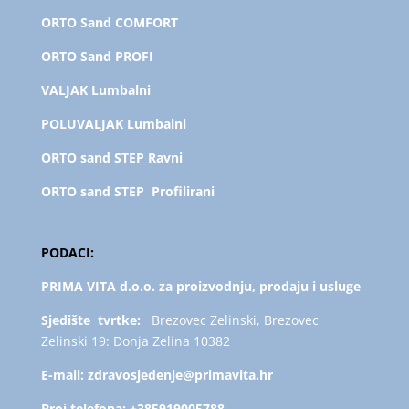
ORTO Sand COMFORT
ORTO Sand PROFI
VALJAK Lumbalni
POLUVALJAK L
umbalni
ORTO sand STEP Ravni
ORTO sand STEP Profilirani
PODACI:
PRIMA VITA d.o.o. za proizvodnju, prodaju i usluge
Sjedište tvrtke:
Brezovec Zelinski, Brezovec
Zelinski 19: Donja Zelina 10382
E-mail:
zdravosjedenje@primavita.hr
Broj telefona:
+385919005788