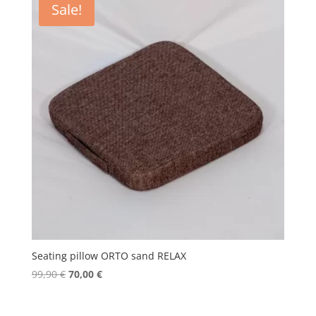
Sale!
Seating pillow ORTO sand RELAX
Original
Current
99,90
€
70,00
€
price
price
was:
is: