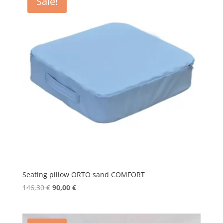
Sale!
Seating pillow ORTO sand COMFORT
Original
Current
146,30
€
90,00
€
price
price
was:
is:
146,30 €.
90,00 €.