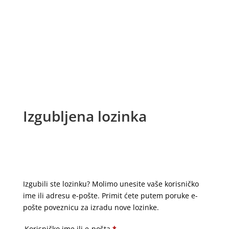
Izgubljena lozinka
Izgubili ste lozinku? Molimo unesite vaše korisničko
ime ili adresu e-pošte. Primit ćete putem poruke e-
pošte poveznicu za izradu nove lozinke.
Obvezno
Korisničko ime ili e-pošta
*