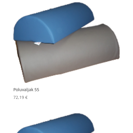
Poluvaljak 55
72,19
€