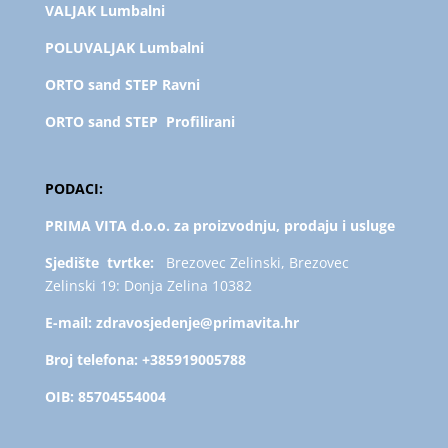
VALJAK Lumbalni
POLUVALJAK L
umbalni
ORTO sand STEP Ravni
ORTO sand STEP Profilirani
PODACI:
PRIMA VITA d.o.o. za proizvodnju, prodaju i usluge
Sjedište tvrtke:
Brezovec Zelinski, Brezovec
Zelinski 19: Donja Zelina 10382
E-mail:
zdravosjedenje@primavita.hr
Broj telefona:
+385919005788
OIB:
85704554004