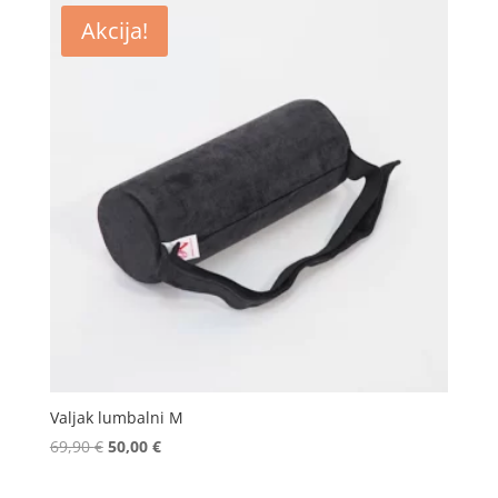
Akcija!
Valjak lumbalni M
Izvorna
Trenutna
69,90
€
50,00
€
cijena
cijena
bila
je: