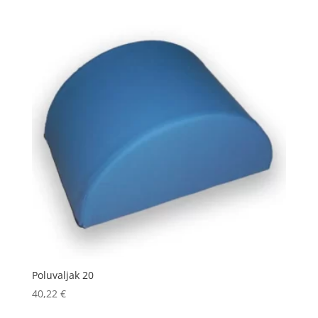
je:
40,00 €.
63,70 €.
Poluvaljak 20
40,22
€