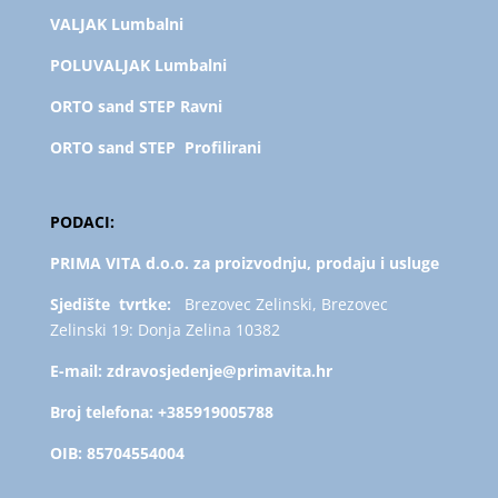
VALJAK Lumbalni
POLUVALJAK L
umbalni
ORTO sand STEP Ravni
ORTO sand STEP Profilirani
PODACI:
PRIMA VITA d.o.o. za proizvodnju, prodaju i usluge
Sjedište tvrtke:
Brezovec Zelinski, Brezovec
Zelinski 19: Donja Zelina 10382
E-mail:
zdravosjedenje@primavita.hr
Broj telefona:
+385919005788
OIB:
85704554004