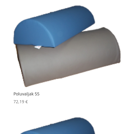
Poluvaljak 55
72,19
€