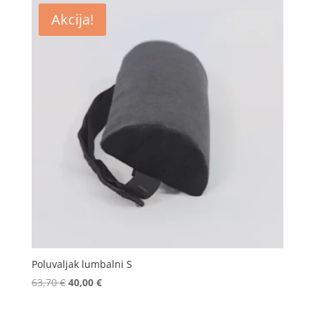
Akcija!
Poluvaljak lumbalni S
Izvorna
Trenutna
63,70
€
40,00
€
cijena
cijena
bila
je: